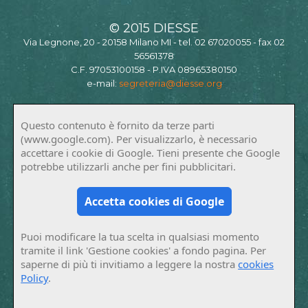
© 2015 DIESSE
Via Legnone, 20 - 20158 Milano MI - tel. 02 67020055 - fax 02
56561378
C.F. 97053100158 - P.IVA 08965380150
e-mail:
segreteria@diesse.org
Questo contenuto è fornito da terze parti
(www.google.com). Per visualizzarlo, è necessario
accettare i cookie di Google. Tieni presente che Google
potrebbe utilizzarli anche per fini pubblicitari.
Accetta cookies di Google
Puoi modificare la tua scelta in qualsiasi momento
tramite il link 'Gestione cookies' a fondo pagina. Per
saperne di più ti invitiamo a leggere la nostra
cookies
Policy
.