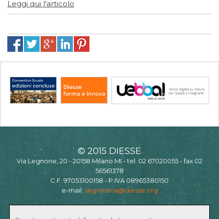
Leggi qui l'articolo
© 2015 DIESSE
Via Legnone, 20 - 20158 Milano MI - tel. 02 67020055 - fax 02
56561378
C.F. 97053100158 - P.IVA 08965380150
e-mail:
segreteria@diesse.org