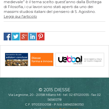
medievale” è il tema scelto quest’anno dalla Bottega
di Filosofia, i cui lavori sono stati aperti da uno dei
massimi studiosi italiani del pensiero di S. Agostino.
Leggi qui l'articolo
© 2015 DIESSE
Via Legnone, 20 - 20158 Milano MI - tel. 02 67020055 - fax 02
56561378
C.F. 97053100158 - P.IVA 08965380150