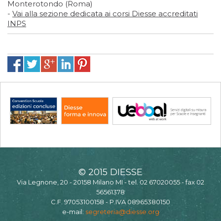
Monterotondo (Roma)
-
Vai alla sezione dedicata ai corsi Diesse accreditati
INPS
© 2015 DIESSE
Via Legnone, 20 - 20158 Milano MI - tel. 02 67020055 - fax 02
56561378
C.F. 97053100158 - P.IVA 08965380150
e-mail:
segreteria@diesse.org