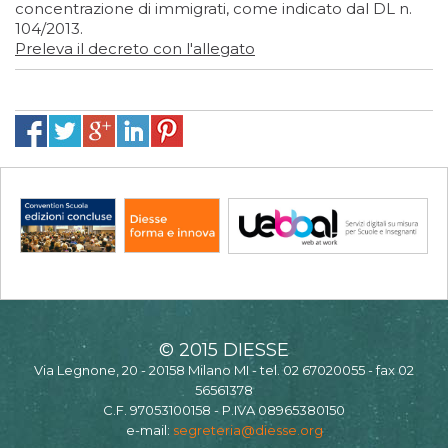
concentrazione di immigrati, come indicato dal DL n.
104/2013.
Preleva il decreto con l'allegato
© 2015 DIESSE
Via Legnone, 20 - 20158 Milano MI - tel. 02 67020055 - fax 02
56561378
C.F. 97053100158 - P.IVA 08965380150
e-mail:
segreteria@diesse.org