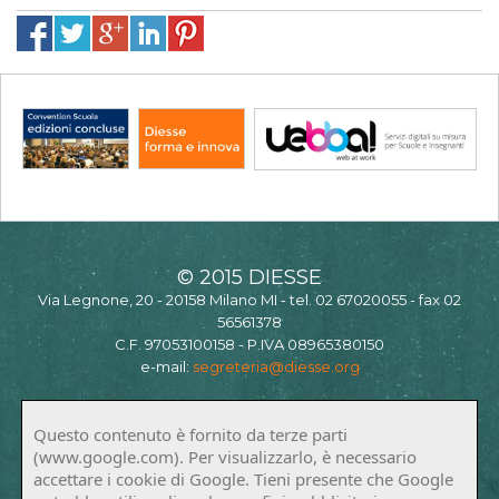
© 2015 DIESSE
Via Legnone, 20 - 20158 Milano MI - tel. 02 67020055 - fax 02
56561378
C.F. 97053100158 - P.IVA 08965380150
e-mail:
segreteria@diesse.org
Questo contenuto è fornito da terze parti
(www.google.com). Per visualizzarlo, è necessario
accettare i cookie di Google. Tieni presente che Google