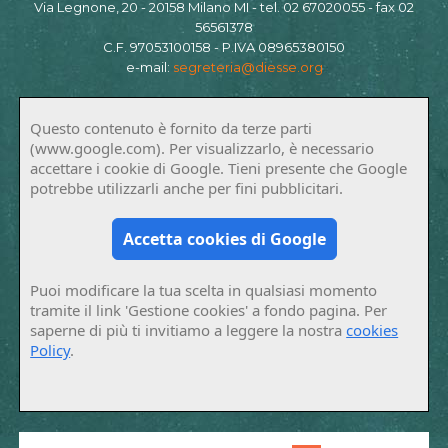
Via Legnone, 20 - 20158 Milano MI - tel. 02 67020055 - fax 02
56561378
C.F. 97053100158 - P.IVA 08965380150
e-mail:
segreteria@diesse.org
Questo contenuto è fornito da terze parti
(www.google.com). Per visualizzarlo, è necessario
accettare i cookie di Google. Tieni presente che Google
potrebbe utilizzarli anche per fini pubblicitari.
Accetta cookies di Google
Puoi modificare la tua scelta in qualsiasi momento
tramite il link 'Gestione cookies' a fondo pagina. Per
saperne di più ti invitiamo a leggere la nostra
cookies
Policy
.