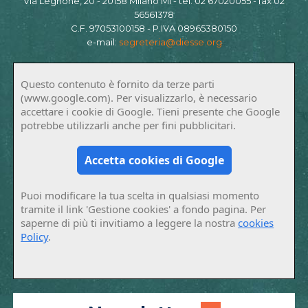
Via Legnone, 20 - 20158 Milano MI - tel. 02 67020055 - fax 02
56561378
C.F. 97053100158 - P.IVA 08965380150
e-mail:
segreteria@diesse.org
Questo contenuto è fornito da terze parti
(www.google.com). Per visualizzarlo, è necessario
accettare i cookie di Google. Tieni presente che Google
potrebbe utilizzarli anche per fini pubblicitari.
Accetta cookies di Google
Puoi modificare la tua scelta in qualsiasi momento
tramite il link 'Gestione cookies' a fondo pagina. Per
saperne di più ti invitiamo a leggere la nostra
cookies
Policy
.