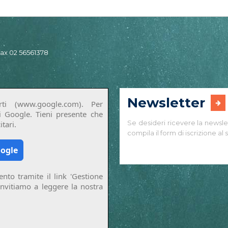
 fax 02 56561378
Newsletter
ti (www.google.com). Per
di Google. Tieni presente che
Se desideri ricevere la newsle
tari.
compila il form di iscrizione al s
oogle
nto tramite il link 'Gestione
invitiamo a leggere la nostra