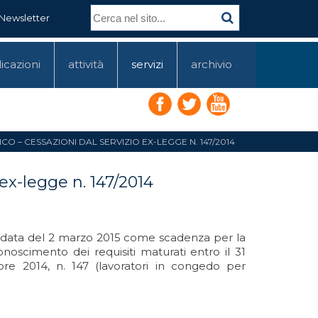
Newsletter
icazioni
attività
servizi
archivio
O – CESSAZIONI DAL SERVIZIO EX-LEGGE N. 147/2014
 ex-legge n. 147/2014
 la data del 2 marzo 2015 come scadenza per la
noscimento dei requisiti maturati entro il 31
re 2014, n. 147 (lavoratori in congedo per