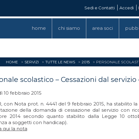
Sedi e Contatti
Accedi
home
chi siamo
area soci
pubbl
HOME
SERVIZI
TUTTE LE NEWS
2015
PERSONALE SCOLASTIC
onale scolastico – Cessazioni dal servizio
ì 10 febbraio 2015
, con Nota prot. n. 4441 del 9 febbraio 2015, ha stabilito
tazione della domanda di cessazione dal servizio con rico
re 2014 secondo quanto stabilito dalla Legge 10 ottob
nza a soggetti con handicap).
 qui la nota