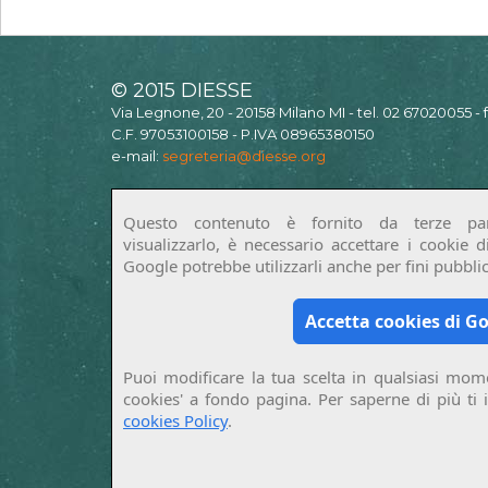
© 2015 DIESSE
Via Legnone, 20 - 20158 Milano MI - tel. 02 67020055 -
C.F. 97053100158 - P.IVA 08965380150
e-mail:
segreteria@diesse.org
Questo contenuto è fornito da terze par
visualizzarlo, è necessario accettare i cookie 
Google potrebbe utilizzarli anche per fini pubblici
Accetta cookies di G
Puoi modificare la tua scelta in qualsiasi mome
cookies' a fondo pagina. Per saperne di più ti 
cookies Policy
.