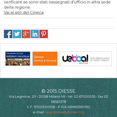
verificare se sono stati riassegnati d’ufficio in altra sede
della regione.
Vai al sito del Cineca
© 2015 DIESSE
Via Legnone, 20 - 20158 Milano MI - tel. 02 67020055 - fax 02
56561378
C.F. 97053100158 - P.IVA 08965380150
e-mail:
segreteria@diesse.org