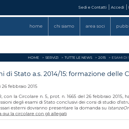
Sedi e Contatti
Accedi
home
chi siamo
area soci
pubbl
HOME
SERVIZI
TUTTE LE NEWS
2015
ESAMI DI
i di Stato a.s. 2014/15: formazione delle
 26 febbraio 2015
, con la Circolare n. 5, prot. n. 1665 del 26 febbraio 2015, h
ioni degli esami di Stato conclusivi dei corsi di studio d’istru
sari esterni dovranno presentare la domanda su
IstanzeO
 qui la circolare con gli allegati