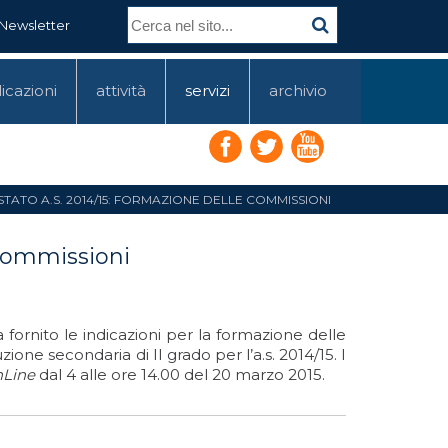
Newsletter
icazioni
attività
servizi
archivio
 STATO A.S. 2014/15: FORMAZIONE DELLE COMMISSIONI
 Commissioni
a fornito le indicazioni per la formazione delle
zione secondaria di II grado per l’a.s. 2014/15. I
nLine
dal 4 alle ore 14.00 del 20 marzo 2015.