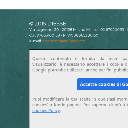
© 2015 DIESSE
Via Legnone, 20 - 20158 Milano MI - tel. 02 67020055 -
C.F. 97053100158 - P.IVA 08965380150
e-mail:
segreteria@diesse.org
Questo contenuto è fornito da terze par
visualizzarlo, è necessario accettare i cookie 
Google potrebbe utilizzarli anche per fini pubblici
Accetta cookies di G
Puoi modificare la tua scelta in qualsiasi mome
cookies' a fondo pagina. Per saperne di più ti 
cookies Policy
.