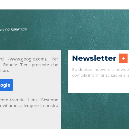
 fax 02 56561378
Newsletter
ti (www.google.com). Per
di Google. Tieni presente che
Se desideri ricevere la newsle
tari.
compila il form di iscrizione al s
oogle
nto tramite il link 'Gestione
invitiamo a leggere la nostra