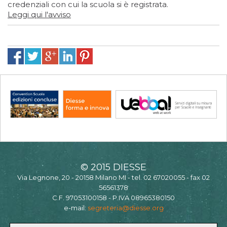
credenziali con cui la scuola si è registrata.
Leggi qui l'avviso
© 2015 DIESSE
Via Legnone, 20 - 20158 Milano MI - tel. 02 67020055 - fax 02
56561378
C.F. 97053100158 - P.IVA 08965380150
e-mail:
segreteria@diesse.org