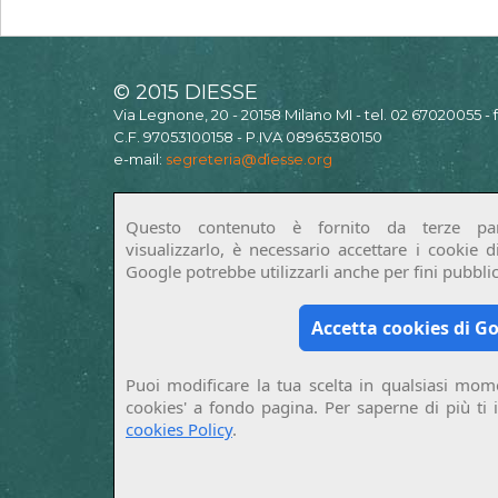
© 2015 DIESSE
Via Legnone, 20 - 20158 Milano MI - tel. 02 67020055 -
C.F. 97053100158 - P.IVA 08965380150
e-mail:
segreteria@diesse.org
Questo contenuto è fornito da terze par
visualizzarlo, è necessario accettare i cookie 
Google potrebbe utilizzarli anche per fini pubblici
Accetta cookies di G
Puoi modificare la tua scelta in qualsiasi mome
cookies' a fondo pagina. Per saperne di più ti 
cookies Policy
.