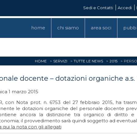
Sedi e Contatti
Accedi
home
chi siamo
area soci
pubbl
HOME
SERVIZI
TUTTE LE NEWS
2015
PERSO
onale docente – dotazioni organiche a.s. 
ca 1 marzo 2015
R, con Nota prot. n. 6753 del 27 febbraio 2015, ha trasm
nente le dotazioni organiche del personale docente previsto
ntiene ancora la distinzione tra organico di diritto e
utonomia; il provvedimento sarà quindi soggetto ad eventual
 qui la nota con gli allegati