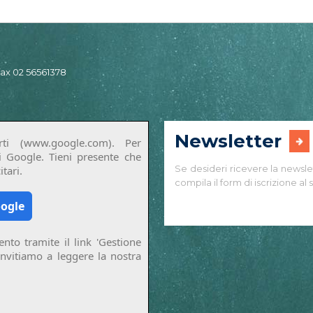
 fax 02 56561378
Newsletter
ti (www.google.com). Per
di Google. Tieni presente che
Se desideri ricevere la newsle
tari.
compila il form di iscrizione al s
oogle
nto tramite il link 'Gestione
invitiamo a leggere la nostra