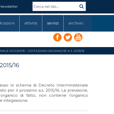
Newsletter
icazioni
attività
servizi
archivio
NALE DOCENTE – DOTAZIONI ORGANICHE A.S. 2015/16
2015/16
esso lo schema di Decreto Interministeriale
 per il prossimo a.s. 2015/16. La previsione,
 organico di fatto, non contiene l’organico
e integrazione.