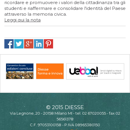
ricordare e promuovere i valori della cittadinanza tra gli
studenti e riaffermare e consolidare l'identità del Paese
attraverso la memoria civica.
Leggi qui la nota
© 2015 DIESSE
Via Legnone, 20 - 20158 Milano MI - tel. 02 67020055 - fax 02
56561378
C.F. 97053100158 - P.IVA 08965380150