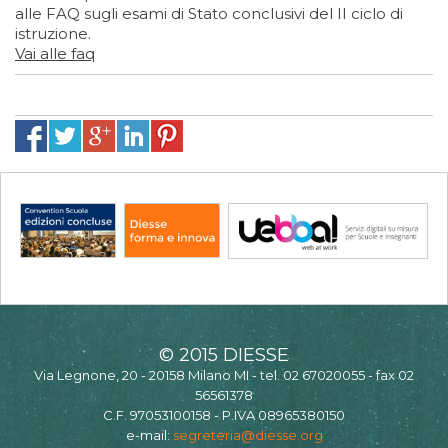
alle FAQ sugli esami di Stato conclusivi del II ciclo di
istruzione.
Vai alle faq
© 2015 DIESSE
Via Legnone, 20 - 20158 Milano MI - tel. 02 67020055 - fax 02
56561378
C.F. 97053100158 - P.IVA 08965380150
e-mail:
segreteria@diesse.org