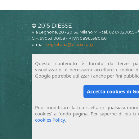
© 2015 DIESSE
Via Legnone, 20 - 20158 Milano MI - tel. 02 67020055 -
C.F. 97053100158 - P.IVA 08965380150
e-mail:
segreteria@diesse.org
Questo contenuto è fornito da terze par
visualizzarlo, è necessario accettare i cookie 
Google potrebbe utilizzarli anche per fini pubblici
Accetta cookies di G
Puoi modificare la tua scelta in qualsiasi mome
cookies' a fondo pagina. Per saperne di più ti 
cookies Policy
.