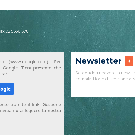
 fax 02 56561378
Newsletter
ti (www.google.com). Per
di Google. Tieni presente che
Se desideri ricevere la newsle
tari.
compila il form di iscrizione al s
oogle
nto tramite il link 'Gestione
invitiamo a leggere la nostra