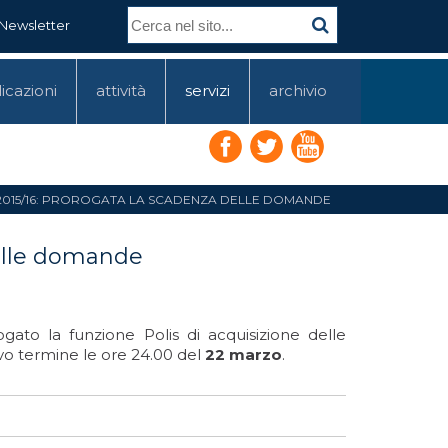
Newsletter
icazioni
attività
servizi
archivio
. 2015/16: PROROGATA LA SCADENZA DELLE DOMANDE
delle domande
ato la funzione Polis di acquisizione delle
o termine le ore 24.00 del
22 marzo
.