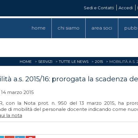
Sedi e Contatti
Accedi
home
chi siamo
area soci
pubbl
HOME
SERVIZI
TUTTE LE NEWS
2015
MOBILITÀ A.S
lità a.s. 2015/16: prorogata la scadenza 
 14 marzo 2015
R, con la Nota prot. n. 950 del 13 marzo 2015, ha prorog
e di mobilità del personale docente indicando come nuov
ui la nota