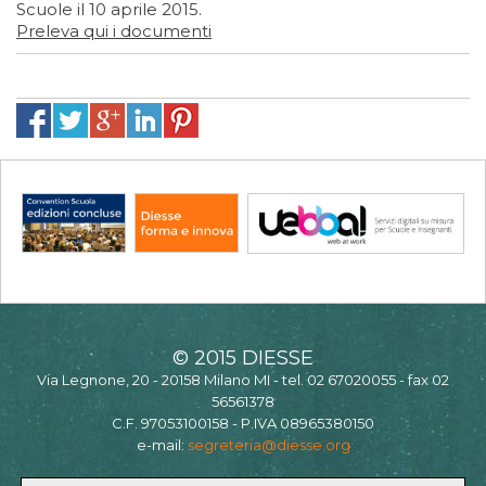
Scuole il 10 aprile 2015.
Preleva qui i documenti
© 2015 DIESSE
Via Legnone, 20 - 20158 Milano MI - tel. 02 67020055 - fax 02
56561378
C.F. 97053100158 - P.IVA 08965380150
e-mail:
segreteria@diesse.org