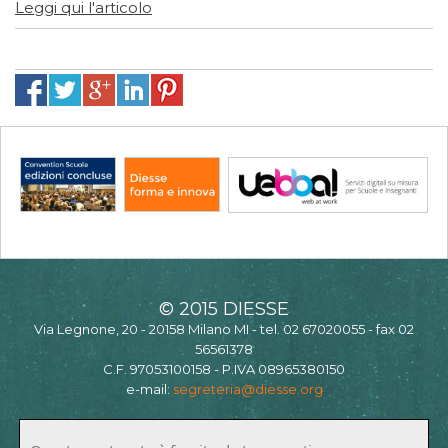
Leggi qui l'articolo
© 2015 DIESSE
Via Legnone, 20 - 20158 Milano MI - tel. 02 67020055 - fax 02
56561378
C.F. 97053100158 - P.IVA 08965380150
e-mail:
segreteria@diesse.org