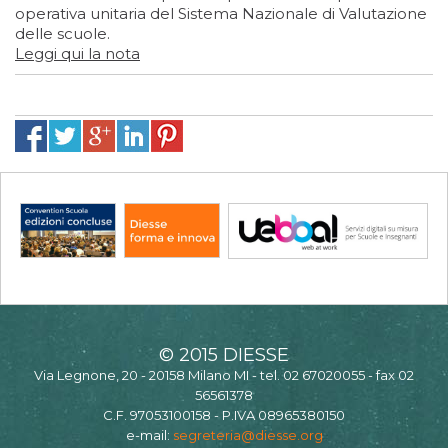
operativa unitaria del Sistema Nazionale di Valutazione
delle scuole.
Leggi qui la nota
© 2015 DIESSE
Via Legnone, 20 - 20158 Milano MI - tel. 02 67020055 - fax 02
56561378
C.F. 97053100158 - P.IVA 08965380150
e-mail:
segreteria@diesse.org