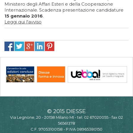
Ministero degli Affari Esteri e della Cooperazione
Internazionale. Scadenza presentazione candidature
15 gennaio 2016
.
Leggi qui l'avviso
© 2015 DIESSE
Via Legnone, 20 - 20158 Milano MI - tel. 02 67020055 - fax 02
56561378
C.F. 97053100158 - P.IVA 08965380150