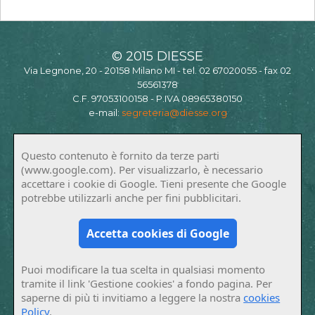
© 2015 DIESSE
Via Legnone, 20 - 20158 Milano MI - tel. 02 67020055 - fax 02
56561378
C.F. 97053100158 - P.IVA 08965380150
e-mail:
segreteria@diesse.org
Questo contenuto è fornito da terze parti
(www.google.com). Per visualizzarlo, è necessario
accettare i cookie di Google. Tieni presente che Google
potrebbe utilizzarli anche per fini pubblicitari.
Accetta cookies di Google
Puoi modificare la tua scelta in qualsiasi momento
tramite il link 'Gestione cookies' a fondo pagina. Per
saperne di più ti invitiamo a leggere la nostra
cookies
Policy
.