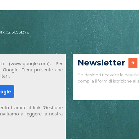
 fax 02 56561378
Newsletter
ti (www.google.com). Per
di Google. Tieni presente che
Se desideri ricevere la newsle
tari.
compila il form di iscrizione al s
oogle
nto tramite il link 'Gestione
invitiamo a leggere la nostra