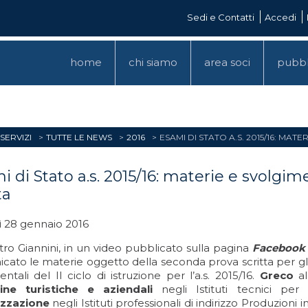
Sedi e Contatti
Accedi
home
chi siamo
area soci
pubbl
SERVIZI
TUTTE LE NEWS
2016
ESAMI DI STATO A.S. 2015/16: M
i di Stato a.s. 2015/16: materie e svolgi
ta
ì 28 gennaio 2016
stro Giannini, in un video pubblicato sulla pagina
Facebook
ato le materie oggetto della seconda prova scritta per gli e
ntali del II ciclo di istruzione per l’a.s. 2015/16.
Greco
al
line turistiche e aziendali
negli Istituti tecnici per
izzazione
negli Istituti professionali di indirizzo Produzioni in