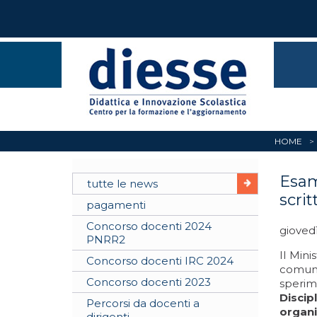
HOME
Esam
tutte le news
scrit
pagamenti
Concorso docenti 2024
gioved
PNRR2
Il Mini
Concorso docenti IRC 2024
comunic
Concorso docenti 2023
sperime
Discip
Percorsi da docenti a
organ
dirigenti