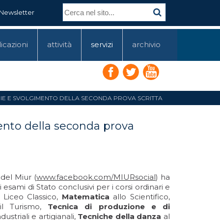
Newsletter
icazioni
attività
servizi
archivio
ATERIE E SVOLGIMENTO DELLA SECONDA PROVA SCRITTA
mento della seconda prova
del Miur (
www.facebook.com/MIURsocial
) ha
sami di Stato conclusivi per i corsi ordinari e
 Liceo Classico,
Matematica
allo Scientifico,
 il Turismo,
Tecnica di produzione e di
dustriali e artigianali,
Tecniche della danza
al