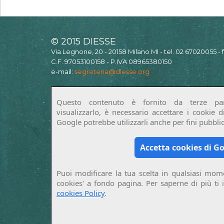
© 2015 DIESSE
Via Legnone, 20 - 20158 Milano MI - tel. 02 67020055 -
C.F. 97053100158 - P.IVA 08965380150
e-mail:
segreteria@diesse.org
Questo contenuto è fornito da terze par
visualizzarlo, è necessario accettare i cookie 
Google potrebbe utilizzarli anche per fini pubblici
Accetta cookies di G
Puoi modificare la tua scelta in qualsiasi mome
cookies' a fondo pagina. Per saperne di più ti 
cookies Policy
.