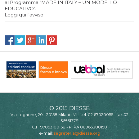
al Programma "MADE IN ITALY – UN MODELLO
EDUCATIVO".
Leggi qui l'avviso
© 2015 DIESSE
Via Legnone, 20 - 20158 Milano MI - tel. 02 67020055 - fax 02
56561378
C.F. 97053100158 - P.IVA 08965380150
e-mail:
segreteria@diesse.org