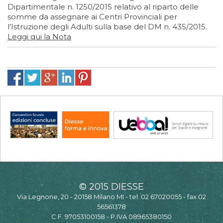
Dipartimentale n. 1250/2015 relativo al riparto delle
somme da assegnare ai Centri Provinciali per
l’Istruzione degli Adulti sulla base del DM n. 435/2015.
Leggi qui la Nota
© 2015 DIESSE
Via Legnone, 20 - 20158 Milano MI - tel. 02 67020055 - fax 02
56561378
C.F. 97053100158 - P.IVA 08965380150