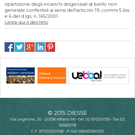
ripartizione degli incarichi dirigenziali di livello non
generale conferibili ai sensi dell'articolo 19, commi 5 bis
e 6 del d.lgs. n. 165/2001.
Leggi qui il decreto
© 2015 DIESSE
Via Legnone, 20 - 20158 Milano MI - tel. 02 67020055 - fax 02
56561378
C.F. 97053100158 - P.IVA 08965380150