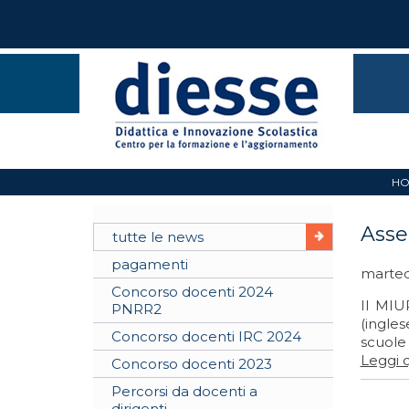
H
Asseg
tutte le news
pagamenti
marted
Concorso docenti 2024
Il MIUR
PNRR2
(ingle
Concorso docenti IRC 2024
scuole 
Leggi q
Concorso docenti 2023
Percorsi da docenti a
dirigenti