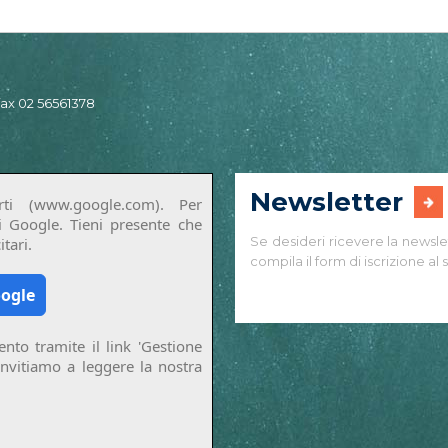
 fax 02 56561378
Newsletter
ti (www.google.com). Per
di Google. Tieni presente che
Se desideri ricevere la newsle
tari.
compila il form di iscrizione al s
oogle
nto tramite il link 'Gestione
invitiamo a leggere la nostra