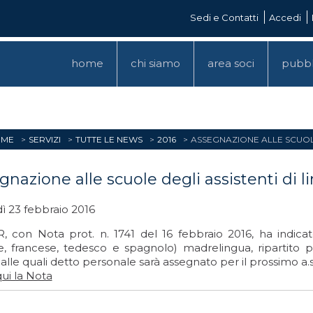
Sedi e Contatti
Accedi
home
chi siamo
area soci
pubbl
OME
SERVIZI
TUTTE LE NEWS
2016
ASSEGNAZIONE ALLE SCUOLE 
nazione alle scuole degli assistenti di li
ì 23 febbraio 2016
, con Nota prot. n. 1741 del 16 febbraio 2016, ha indicato
se, francese, tedesco e spagnolo) madrelingua, ripartito 
alle quali detto personale sarà assegnato per il prossimo a.s.
ui la Nota