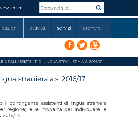
Newsletter
icazioni
attività
servizi
archivio
DEGLI ASSISTENTI DI LINGUA STRANIERA A.S. 2016/17
ngua straniera a.s. 2016/17
 il contingente assistenti di lingua straniera
per regione) e le modalità per individuare le
 2016/17.