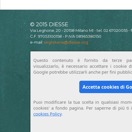
© 2015 DIESSE
Via Legnone, 20 - 20158 Milano MI - tel. 02 67020055 -
C.F. 97053100158 - P.IVA 08965380150
e-mail:
segreteria@diesse.org
Questo contenuto è fornito da terze par
visualizzarlo, è necessario accettare i cookie 
Google potrebbe utilizzarli anche per fini pubblici
Accetta cookies di G
Puoi modificare la tua scelta in qualsiasi mome
cookies' a fondo pagina. Per saperne di più ti 
cookies Policy
.