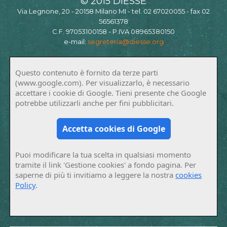
© 2015 DIESSE
Via Legnone, 20 - 20158 Milano MI - tel. 02 67020055 - fax 02
56561378
C.F. 97053100158 - P.IVA 08965380150
e-mail:
segreteria@diesse.org
Questo contenuto è fornito da terze parti
(www.google.com). Per visualizzarlo, è necessario
accettare i cookie di Google. Tieni presente che Google
potrebbe utilizzarli anche per fini pubblicitari.
Accetta cookies di Google
Puoi modificare la tua scelta in qualsiasi momento
tramite il link 'Gestione cookies' a fondo pagina. Per
saperne di più ti invitiamo a leggere la nostra
cookies
Policy
.