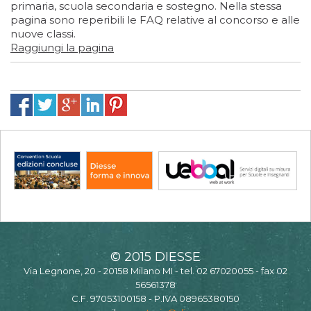
primaria, scuola secondaria e sostegno. Nella stessa
pagina sono reperibili le FAQ relative al concorso e alle
nuove classi.
Raggiungi la pagina
© 2015 DIESSE
Via Legnone, 20 - 20158 Milano MI - tel. 02 67020055 - fax 02
56561378
C.F. 97053100158 - P.IVA 08965380150