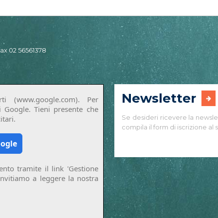
 fax 02 56561378
Newsletter
ti (www.google.com). Per
di Google. Tieni presente che
Se desideri ricevere la newsle
tari.
compila il form di iscrizione al s
oogle
nto tramite il link 'Gestione
invitiamo a leggere la nostra