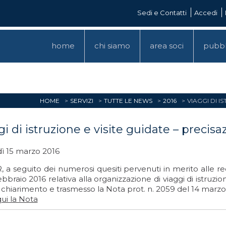
Sedi e Contatti
Accedi
home
chi siamo
area soci
pubbl
HOME
SERVIZI
TUTTE LE NEWS
2016
VIAGGI DI I
gi di istruzione e visite guidate – precis
ì 15 marzo 2016
, a seguito dei numerosi quesiti pervenuti in merito alle r
ebbraio 2016 relativa alla organizzazione di viaggi di istruzi
chiarimento e trasmesso la Nota prot. n. 2059 del 14 marzo
ui la Nota