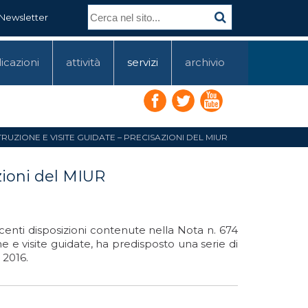
Newsletter
icazioni
attività
servizi
archivio
STRUZIONE E VISITE GUIDATE – PRECISAZIONI DEL MIUR
azioni del MIUR
ecenti disposizioni contenute nella Nota n. 674
one e visite guidate, ha predisposto una serie di
 2016.