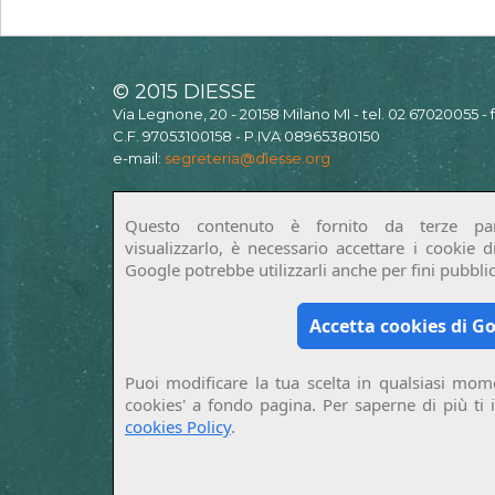
© 2015 DIESSE
Via Legnone, 20 - 20158 Milano MI - tel. 02 67020055 -
C.F. 97053100158 - P.IVA 08965380150
e-mail:
segreteria@diesse.org
Questo contenuto è fornito da terze par
visualizzarlo, è necessario accettare i cookie 
Google potrebbe utilizzarli anche per fini pubblici
Accetta cookies di G
Puoi modificare la tua scelta in qualsiasi mome
cookies' a fondo pagina. Per saperne di più ti 
cookies Policy
.