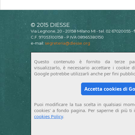
© 2015 DIESSE
Via Legnone, 20 - 20158 Milano MI - tel. 02 67020055 -
C.F. 97053100158 - P.IVA 08965380150
e-mail:
segreteria@diesse.org
Questo contenuto è fornito da terze par
visualizzarlo, è necessario accettare i cookie 
Google potrebbe utilizzarli anche per fini pubblici
Accetta cookies di G
Puoi modificare la tua scelta in qualsiasi mome
cookies' a fondo pagina. Per saperne di più ti 
cookies Policy
.