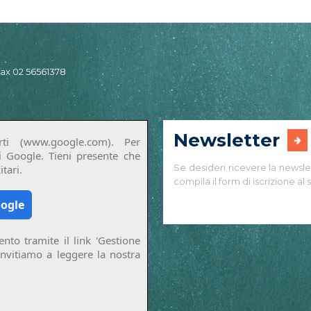
 fax 02 56561378
Newsletter
ti (www.google.com). Per
di Google. Tieni presente che
Se desideri ricevere la newsle
tari.
compila il form di iscrizione al s
oogle
nto tramite il link 'Gestione
invitiamo a leggere la nostra