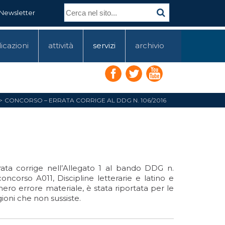
Newsletter
icazioni
attività
servizi
archivio
CONCORSO – ERRATA CORRIGE AL DDG N. 106/2016
ata corrige nell’Allegato 1 al bando DDG n.
oncorso A011, Discipline letterarie e latino e
mero errore materiale, è stata riportata per le
gioni che non sussiste.