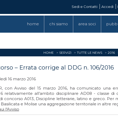
Sedi e Contatti
Accedi
home
chi siamo
area soci
pubbl
HOME
SERVIZI
TUTTE LE NEWS
2016
orso – Errata corrige al DDG n. 106/2016
edì 16 marzo 2016
R, con Avviso del 15 marzo 2016, ha comunicato una err
6 relativamente all’ambito disciplinare AD08 - classe di c
di concorso A013, Discipline letterarie, latino e greco. Per 
 Basilicata e Molise una aggregazione territoriale in altre re
ui l'Avviso