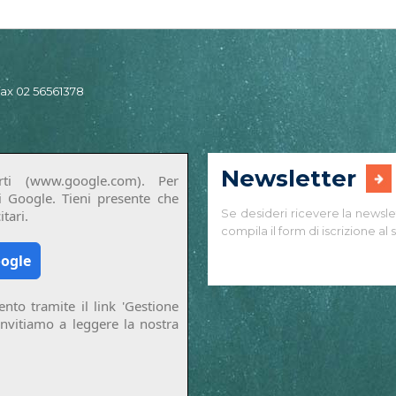
 fax 02 56561378
Newsletter
ti (www.google.com). Per
di Google. Tieni presente che
Se desideri ricevere la newsle
tari.
compila il form di iscrizione al s
oogle
nto tramite il link 'Gestione
invitiamo a leggere la nostra