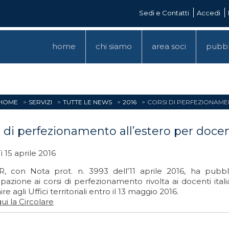
Sedi e Contatti
Accedi
home
chi siamo
area soci
pubbl
HOME
SERVIZI
TUTTE LE NEWS
2016
CORSI DI PERFEZIONAME
i di perfezionamento all’estero per docent
 15 aprile 2016
R, con Nota prot. n. 3993 dell’11 aprile 2016, ha pubblic
pazione ai corsi di perfezionamento rivolta ai docenti ita
re agli Uffici territoriali entro il 13 maggio 2016.
ui la Circolare