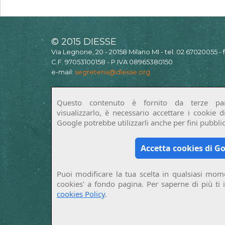
© 2015 DIESSE
Via Legnone, 20 - 20158 Milano MI - tel. 02 67020055 -
C.F. 97053100158 - P.IVA 08965380150
e-mail:
segreteria@diesse.org
Questo contenuto è fornito da terze par
visualizzarlo, è necessario accettare i cookie 
Google potrebbe utilizzarli anche per fini pubblici
Accetta cookies di G
Puoi modificare la tua scelta in qualsiasi mome
cookies' a fondo pagina. Per saperne di più ti 
cookies Policy
.