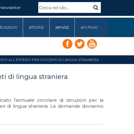
Newsletter
icazioni
attività
servizi
archivio
NTO ALL’ESTERO PER DOCENTI DI LINGUA STRANIERA
i di lingua straniera
ato l’annuale circolare di istruzioni per la
liani di lingua straniera. Le domande dovranno