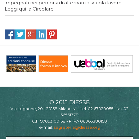
impegnati nei percorsi di alternanza scuola lavoro.
Leggi qui la Circolare
© 2015 DIESSE
Via Legnone, 20 - 20158 Milano MI - tel. 02 67020055 - fax 02
56561378
C.F. 97053100158 - P.IVA 08965380150
e-mail:
segreteria@diesse.org