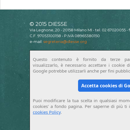
© 2015 DIESSE
Via Legnone, 20 - 20158 Milano MI - tel. 02 67020055 -
C.F. 97053100158 - P.IVA 08965380150
e-mail:
segreteria@diesse.org
Questo contenuto è fornito da terze par
visualizzarlo, è necessario accettare i cookie 
Google potrebbe utilizzarli anche per fini pubblici
Accetta cookies di G
Puoi modificare la tua scelta in qualsiasi mome
cookies' a fondo pagina. Per saperne di più ti 
cookies Policy
.