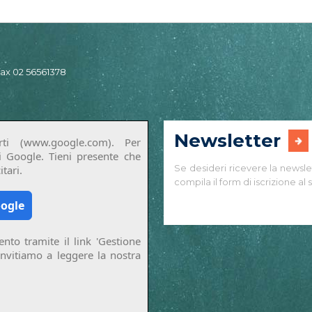
 fax 02 56561378
Newsletter
ti (www.google.com). Per
di Google. Tieni presente che
Se desideri ricevere la newsle
tari.
compila il form di iscrizione al s
oogle
nto tramite il link 'Gestione
invitiamo a leggere la nostra