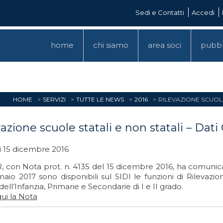
Sedi e Contatti
Accedi
home
chi siamo
area soci
pubbl
HOME
SERVIZI
TUTTE LE NEWS
2016
RILEVAZIONE SCUOLE 
azione scuole statali e non statali – Dati 
ì 15 dicembre 2016
, con Nota prot. n. 4135 del 15 dicembre 2016, ha comunicat
aio 2017 sono disponibili sul SIDI le funzioni di Rilevazio
, dell’Infanzia, Primarie e Secondarie di I e II grado.
ui la Nota