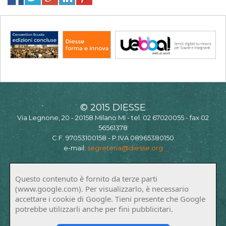
© 2015 DIESSE
Via Legnone, 20 - 20158 Milano MI - tel. 02 67020055 - fax 02
56561378
C.F. 97053100158 - P.IVA 08965380150
e-mail:
segreteria@diesse.org
Questo contenuto è fornito da terze parti
(www.google.com). Per visualizzarlo, è necessario
accettare i cookie di Google. Tieni presente che Google
potrebbe utilizzarli anche per fini pubblicitari.