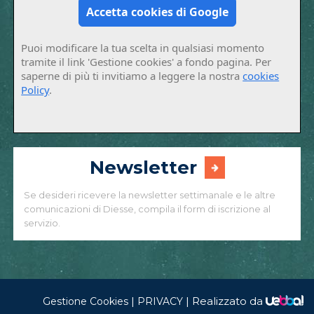
Accetta cookies di Google
Puoi modificare la tua scelta in qualsiasi momento
tramite il link 'Gestione cookies' a fondo pagina. Per
saperne di più ti invitiamo a leggere la nostra
cookies
Policy
.
Newsletter
Se desideri ricevere la newsletter settimanale e le altre
comunicazioni di Diesse, compila il form di iscrizione al
servizio.
|
|
Realizzato da
Gestione Cookies
PRIVACY