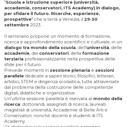
"
Scuola e istruzione superiore (università,
accademie, conservatori, ITS Academy) in dialogo,
per sfidare il futuro. Ricerche, esperienze,
prospettive
" che si terrà a Venezia, il
29-30
settembre
2023.
Il seminario propone un momento di formazione,
ricerca e approfondimento scientifico e culturale, in un
dialogo tra mondo della scuola
, dell’
università
, delle
accademie
, dei
conservatori
, della
formazione
terziaria
professionalizzante nella prospettiva delle
sfide per il futuro.
Prevede momenti in
sessione plenaria
e
sessioni
parallele
dedicate a saperi storici, filosofici, letterari,
artistici, STEM e dirigenza scolastica, tutte attraversate
dal problema della costruzione delle competenze
digitali, didattiche e organizzative.
Un’ultima sessione parallela è riservata al
mondo della
ricerca
: dottorandi, assegnisti di ricerca, laureati
magistrali di università, Accademie di Belle Arti e
Conservatori, nonché docenti e studenti di ITS
Academy.
Gli abstract per le sessioni parallele potranno