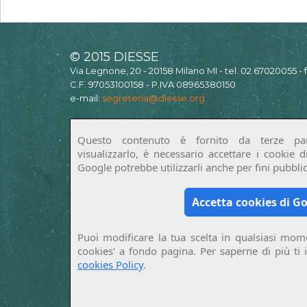
© 2015 DIESSE
Via Legnone, 20 - 20158 Milano MI - tel. 02 67020055 -
C.F. 97053100158 - P.IVA 08965380150
e-mail:
segreteria@diesse.org
Questo contenuto è fornito da terze par
visualizzarlo, è necessario accettare i cookie 
Google potrebbe utilizzarli anche per fini pubblici
Accetta cookies di G
Puoi modificare la tua scelta in qualsiasi mome
cookies' a fondo pagina. Per saperne di più ti 
cookies Policy
.