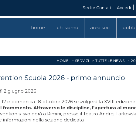
Sedi e Contatti
Accedi
home
chi siamo
area soci
pubbl
HOME
SERVIZI
TUTTE LE NEWS
20
ention Scuola 2026 - primo annuncio
ì 2 giugno 2026
17 e domenica 18 ottobre 2026 si svolgerà la XVIII edizione 
il frammento. Attraverso le discipline, l’apertura al mon
ention si svolgerà a Rimini, presso il Teatro Andrej Tarkovski
e informazioni nella
sezione dedicata