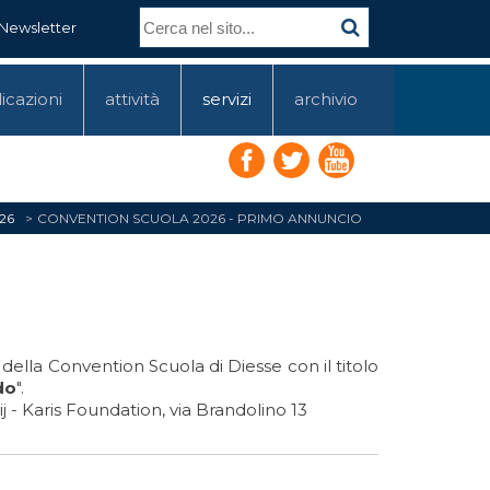
Newsletter
icazioni
attività
servizi
archivio
26
CONVENTION SCUOLA 2026 - PRIMO ANNUNCIO
della Convention Scuola di Diesse con il titolo
do
".
j - Karis Foundation, via Brandolino 13